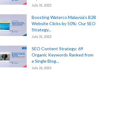
July 31, 2023
Boosting Waterco Malaysia’s B2B
Website Clicks by 50%: Our SEO
Strategy...
July 31, 2023
SEO Content Strategy: 69
Organic Keywords Ranked from
a Single Blog...
July 26, 2023