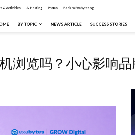
s & Activities
AI Hosting
Promo
Back to Exabytes.sg
OME
BY TOPIC
NEWS ARTICLE
SUCCESS STORIES
机浏览吗？小心影响品