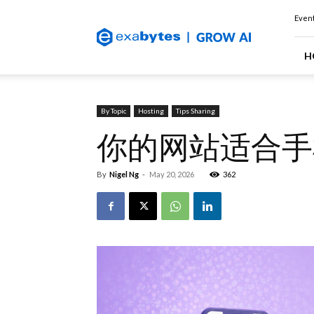
Exabytes
Event
(Singapore)
Official
Blog
H
By Topic
Hosting
Tips Sharing
你的网站适合手
By
Nigel Ng
-
May 20, 2026
362