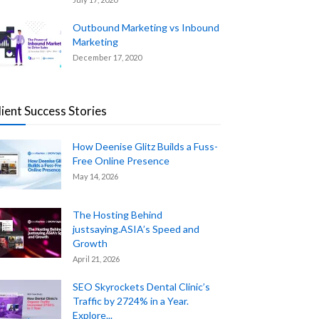
Outbound Marketing vs Inbound
Marketing
December 17, 2020
lient Success Stories
How Deenise Glitz Builds a Fuss-
Free Online Presence
May 14, 2026
The Hosting Behind
justsaying.ASIA’s Speed and
Growth
April 21, 2026
SEO Skyrockets Dental Clinic’s
Traffic by 2724% in a Year.
Explore...